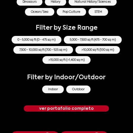
Dinosaurs
History
Natural History/Sciences
Ocean/Sea
Pop Culture
STEM
Filter by Size Range
0 - 5,000 sq ft (0 - 475 sq m)
5,000 - 7,500 sq ft (475 - 700 sq m)
7,500 - 10,000 sq ft (700 - 925 sq m)
>10,000 sq ft (930 sq m)
>15,000 sq ft (>1,400 sq m)
Filter by Indoor/Outdoor
Indoor
Outdoor
ver portafolio completo