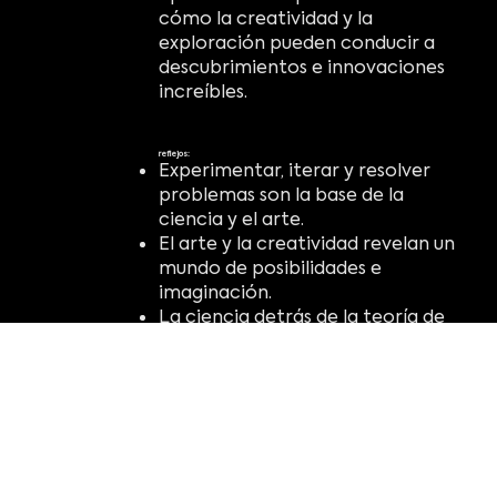
cómo la creatividad y la
exploración pueden conducir a
descubrimientos e innovaciones
increíbles.
reflejos:
Experimentar, iterar y resolver
problemas son la base de la
ciencia y el arte.
El arte y la creatividad revelan un
mundo de posibilidades e
imaginación.
La ciencia detrás de la teoría de
la forma y el color nos enseña a
ver el mundo de manera
diferente.
Surgen posibilidades
sorprendentes cuando
combinamos arte y ciencia en
STEAM.