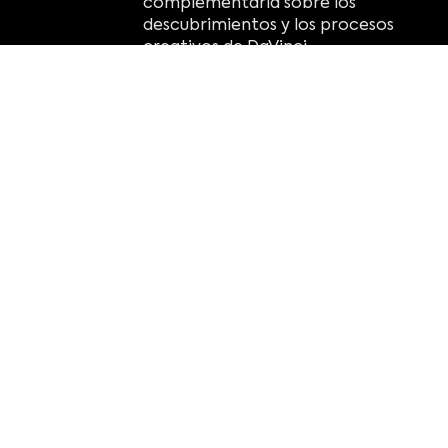
complementaria sobre los
descubrimientos y los procesos
creativos de DaVinci.
reflejos:
Explora más de 60 inventos de
tamaño natural y 13 estudios de
bellas artes que muestran su
brillantez en el arte, la ingeniería y
más.
Sumérjase en las pinturas de Da
Vinci, junto con sus estudios
innovadores sobre la proporción
áurea y el "Hombre de Vitruvio".
Participe en exhibiciones
prácticas y explicaciones
detalladas de las ideas e
investigaciones innovadoras de
Da Vinci, incluida su controvertida
investigación sobre el cuerpo
humano.