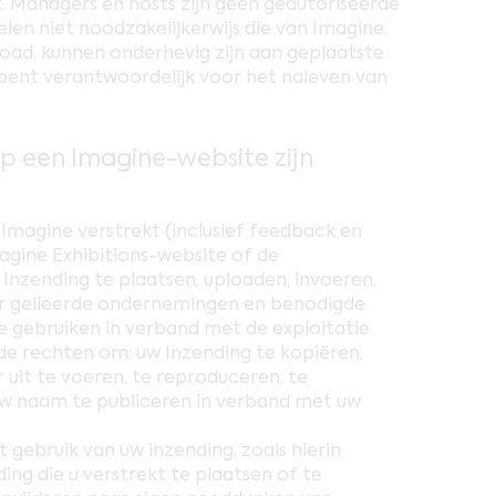
 Managers en hosts zijn geen geautoriseerde
n niet noodzakelijkerwijs die van Imagine.
ad, kunnen onderhevig zijn aan geplaatste
 bent verantwoordelijk voor het naleven van
op een Imagine-website zijn
Imagine verstrekt (inclusief feedback en
magine Exhibitions-website of de
Inzending te plaatsen, uploaden, invoeren,
aar gelieerde ondernemingen en benodigde
 gebruiken in verband met de exploitatie
, de rechten om: uw Inzending te kopiëren,
uit te voeren, te reproduceren, te
uw naam te publiceren in verband met uw
gebruik van uw inzending, zoals hierin
ding die u verstrekt te plaatsen of te