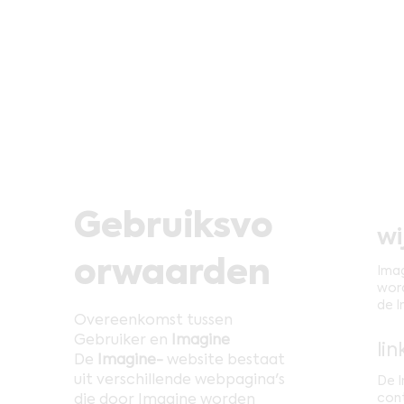
Gebruiksvo
wi
orwaarden
Imag
word
de I
Overeenkomst tussen
Gebruiker en
Imagine
li
De
Imagine-
website bestaat
uit verschillende webpagina's
De I
die door Imagine worden
cont