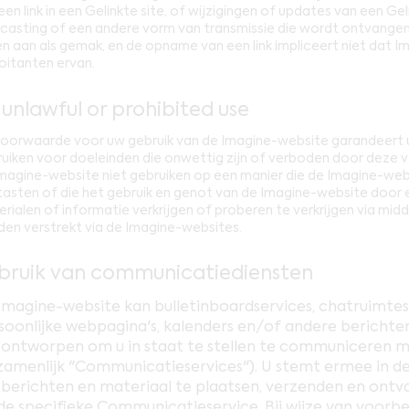
een link in een Gelinkte site, of wijzigingen of updates van een Gel
asting of een andere vorm van transmissie die wordt ontvangen va
en aan als gemak, en de opname van een link impliceert niet dat 
oitanten ervan.
 unlawful or prohibited use
voorwaarde voor uw gebruik van de Imagine-website garandeert u
uiken voor doeleinden die onwettig zijn of verboden door deze 
magine-website niet gebruiken op een manier die de Imagine-web
asten of die het gebruik en genot van de Imagine-website door e
rialen of informatie verkrijgen of proberen te verkrijgen via midd
en verstrekt via de Imagine-websites.
bruik van communicatiediensten
Imagine-website kan bulletinboardservices, chatruimtes
soonlijke webpagina's, kalenders en/of andere berichte
n ontworpen om u in staat te stellen te communiceren 
zamenlijk "Communicatieservices"). U stemt ermee in d
berichten en materiaal te plaatsen, verzenden en ontv
de specifieke Communicatieservice. Bij wijze van voorbee