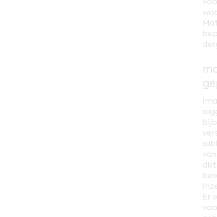
voo
woo
Mat
bep
der
ma
ge
Ima
sug
bij
ver
sub
van
dis
bew
Inz
Er 
voo