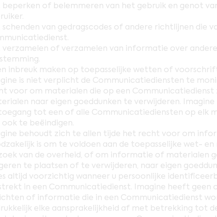
 beperken of belemmeren van het gebruik en genot va
ruiker.
 schenden van gedragscodes of andere richtlijnen die va
municatiedienst.
 verzamelen of verzamelen van informatie over anderen,
stemming.
n inbreuk maken op toepasselijke wetten of voorschrif
gine is niet verplicht de Communicatiediensten te moni
ht voor om materialen die op een Communicatiedienst z
erialen naar eigen goeddunken te verwijderen. Imagine 
toegang tot een of alle Communicatiediensten op elk
 ook te beëindigen.
gine behoudt zich te allen tijde het recht voor om inf
dzakelijk is om te voldoen aan de toepasselijke wet- en 
zoek van de overheid, of om informatie of materialen ge
geren te plaatsen of te verwijderen, naar eigen goeddu
s altijd voorzichtig wanneer u persoonlijke identificeer
strekt in een Communicatiedienst. Imagine heeft geen c
ichten of informatie die in een Communicatiedienst w
drukkelijk elke aansprakelijkheid af met betrekking tot 