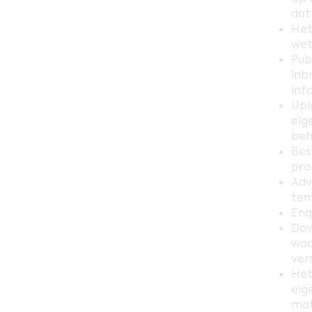
dat
Het
wet
Pub
inb
inf
Upl
eig
beh
Bes
pro
Adv
ten
Enq
Dow
waa
ver
Het
eig
mat