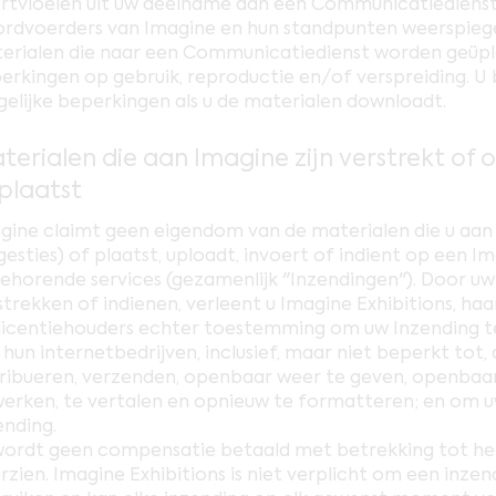
rtvloeien uit uw deelname aan een Communicatiedienst.
rdvoerders van Imagine en hun standpunten weerspiegele
erialen die naar een Communicatiedienst worden geüplo
erkingen op gebruik, reproductie en/of verspreiding. U
gelijke beperkingen als u de materialen downloadt.
terialen die aan Imagine zijn verstrekt of 
plaatst
gine claimt geen eigendom van de materialen die u aan 
gesties) of plaatst, uploadt, invoert of indient op een I
behorende services (gezamenlijk "Inzendingen"). Door uw 
strekken of indienen, verleent u Imagine Exhibitions, h
licentiehouders echter toestemming om uw Inzending te
 hun internetbedrijven, inclusief, maar niet beperkt tot
tribueren, verzenden, openbaar weer te geven, openbaar 
erken, te vertalen en opnieuw te formatteren; en om 
ending.
wordt geen compensatie betaald met betrekking tot het 
rzien. Imagine Exhibitions is niet verplicht om een inzen