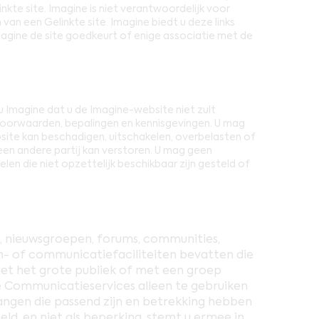
inkte site. Imagine is niet verantwoordelijk voor
n een Gelinkte site. Imagine biedt u deze links
Imagine de site goedkeurt of enige associatie met de
 Imagine dat u de Imagine-website niet zult
voorwaarden, bepalingen en kennisgevingen. U mag
site kan beschadigen, uitschakelen, overbelasten of
en andere partij kan verstoren. U mag geen
elen die niet opzettelijk beschikbaar zijn gesteld of
, nieuwsgroepen, forums, communities,
n- of communicatiefaciliteiten bevatten die
met het grote publiek of met een groep
e Communicatieservices alleen te gebruiken
angen die passend zijn en betrekking hebben
ld, en niet als beperking, stemt u ermee in