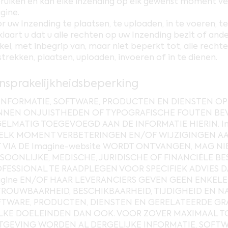
ruiken en kan elke inzending op elk gewenst moment v
gine.
r uw Inzending te plaatsen, te uploaden, in te voeren, t
klaart u dat u alle rechten op uw Inzending bezit of ande
ikel, met inbegrip van, maar niet beperkt tot, alle recht
strekken, plaatsen, uploaden, invoeren of in te dienen.
nsprakelijkheidsbeperking
INFORMATIE, SOFTWARE, PRODUCTEN EN DIENSTEN OP 
NNEN ONJUISTHEDEN OF TYPOGRAFISCHE FOUTEN BE
ELMATIG TOEGEVOEGD AAN DE INFORMATIE HIERIN. I
ELK MOMENT VERBETERINGEN EN/OF WIJZIGINGEN AAN
 VIA DE Imagine-website WORDT ONTVANGEN, MAG 
SOONLIJKE, MEDISCHE, JURIDISCHE OF FINANCIËLE BE
FESSIONAL TE RAADPLEGEN VOOR SPECIFIEK ADVIES DA
gine EN/OF HAAR LEVERANCIERS GEVEN GEEN ENKELE
ROUWBAARHEID, BESCHIKBAARHEID, TIJDIGHEID EN N
TWARE, PRODUCTEN, DIENSTEN EN GERELATEERDE GRA
KE DOELEINDEN DAN OOK. VOOR ZOVER MAXIMAAL T
GEVING WORDEN AL DERGELIJKE INFORMATIE, SOFTW