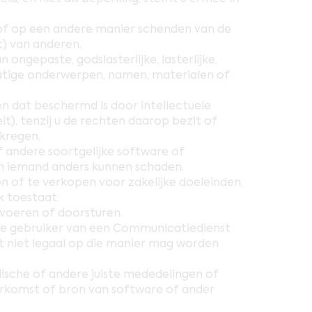
n of op een andere manier schenden van de
t) van anderen.
 ongepaste, godslasterlijke, lasterlijke,
tige onderwerpen, namen, materialen of
n dat beschermd is door intellectuele
t), tenzij u de rechten daarop bezit of
kregen.
 andere soortgelijke software of
n iemand anders kunnen schaden.
 of te verkopen voor zakelijke doeleinden,
k toestaat.
tvoeren of doorsturen.
re gebruiker van een Communicatiedienst
et niet legaal op die manier mag worden
dische of andere juiste mededelingen of
erkomst of bron van software of ander