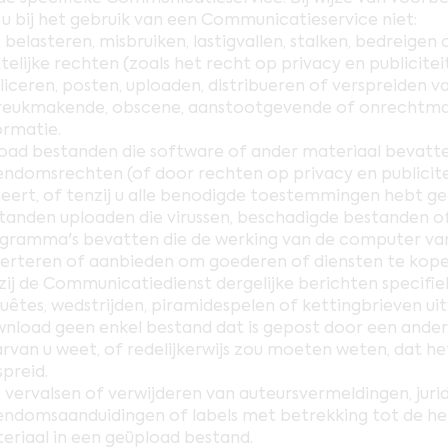
 u bij het gebruik van een Communicatieservice niet:
 belasteren, misbruiken, lastigvallen, stalken, bedreige
telijke rechten (zoals het recht op privacy en publicitei
liceren, posten, uploaden, distribueren of verspreiden van
reukmakende, obscene, aanstootgevende of onrechtma
ormatie.
oad bestanden die software of ander materiaal bevatte
endomsrechten (of door rechten op privacy en publicitei
eert, of tenzij u alle benodigde toestemmingen hebt ge
tanden uploaden die virussen, beschadigde bestanden of
gramma's bevatten die de werking van de computer va
erteren of aanbieden om goederen of diensten te kopen
zij de Communicatiedienst dergelijke berichten specifie
uêtes, wedstrijden, piramidespelen of kettingbrieven ui
nload geen enkel bestand dat is gepost door een ande
rvan u weet, of redelijkerwijs zou moeten weten, dat h
spreid.
 vervalsen of verwijderen van auteursvermeldingen, juri
endomsaanduidingen of labels met betrekking tot de h
eriaal in een geüpload bestand.