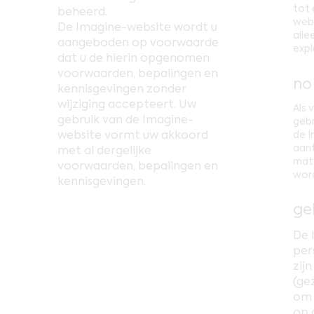
tot 
beheerd.
webc
De Imagine-website wordt u
alle
aangeboden op voorwaarde
expl
dat u de hierin opgenomen
voorwaarden, bepalingen en
no
kennisgevingen zonder
wijziging accepteert. Uw
Als 
gebruik van de Imagine-
gebr
website vormt uw akkoord
de I
aant
met al dergelijke
mate
voorwaarden, bepalingen en
word
kennisgevingen.
ge
De 
per
zij
(ge
om 
op 