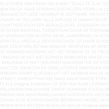
ELATEERDE GRAFIEKEN GELEVERD "ZOALS ZE ZIJN" Z
gine EN/OF HAAR LEVERANCIERS WIJZEN HIERBIJ AL
REKKING TOT DEZE INFORMATIE, SOFTWARE, PRODUCT
FIEKEN AF, INCLUSIEF ALLE IMPLICIETE GARANTIES 
CHIKTHEID VOOR EEN BEPAALD DOEL, EIGENDOM EN N
R ZOVER MAXIMAAL TOEGESTAAN DOOR DE TOEPASSEL
R LEVERANCIERS IN GEEN GEVAL AANSPRAKELIJK VOOR 
IDENTELE, SPECIALE, GEVOLGSCHADE OF ENIGE SCHADE
ADE DOOR VERLIES VAN GEBRUIK, GEGEVENS OF WINST
ZE VERBAND HOUDEND MET HET GEBRUIK OF DE PRESTAT
TRAGING OF HET NIET KUNNEN GEBRUIKEN VAN DE Ima
 VERLENEN OF NIET VERLENEN VAN DIENSTEN, OF VOO
DUCTEN, DIENSTEN EN GERELATEERDE GRAFIEKEN VERK
ERSZINS VOORTVLOEIEND UIT HET GEBRUIK VAN DE Ima
TRACT, ONRECHTMATIGE DAAD, NALATIGHEID, STRIKT
FS ALS Imagine Exhibitions OF EEN VAN HAAR LEVERA
ELIJKHEID VAN SCHADE. OMDAT SOMMIGE STATEN/RE
ERKING VAN AANSPRAKELIJKHEID VOOR GEVOLGSCHAD
STAAN, IS DE BOVENSTAANDE BEPERKING MOGELIJK NIE
REDEN BENT MET EEN GEDEELTE VAN DE Imagine-websi