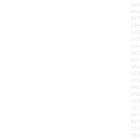
GER
Ima
BET
GRA
GES
VOO
HAA
INC
SCH
WIJ
VER
HET
PRO
AND
CON
ZEL
MOG
BEP
TOE
TEV