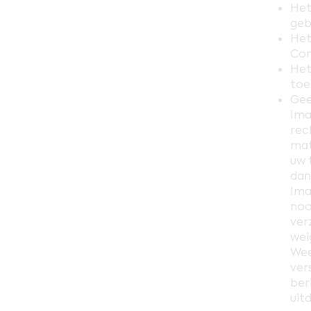
Het
geb
Het
Com
Het
toe
Gee
Ima
rec
mat
uw 
dan
Ima
noo
ver
wei
Wee
ver
ber
uit