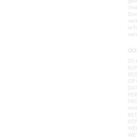
geb
Ima
Doo
ver
art
ver
aa
DE 
KU
REG
OP 
DAT
PER
PRO
Ima
BET
SOF
WEL
WET