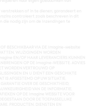
erwijderen naar eigen goeddunken van
e verstrekken of in te dienen, garandeert en
rszins controleert zoals beschreven in dit
en die nodig zijn om de Inzendingen te
OF BESCHIKBAAR VIA DE Imagine-website
VATTEN. WIJZIGINGEN WORDEN
magine EN/OF HAAR LEVERANCIERS KUNNEN
BRENGEN OP DE Imagine-WEBSITE. ADVIES
NIET WORDEN VERTROUWD OP
SLISSINGEN EN U DIENT EEN GESCHIKTE
T IS AFGESTEMD OP UW SITUATIE.
 GARANTIE OVER DE GESCHIKTHEID,
AUWKEURIGHEID VAN DE INFORMATIE,
FIEKEN OP DE Imagine WEBSITE VOOR
OEGESTAAN DOOR DE TOEPASSELIJKE
ARE, PRODUCTEN, DIENSTEN EN