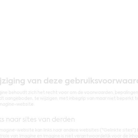
jziging van deze gebruiksvoorwaa
ine behoudt zich het recht voor om de voorwaarden, bepalinge
t aangeboden, te wijzigen, met inbegrip van maar niet beperkt t
magine-website.
nks naar sites van derden
magine-website kan links naar andere websites ("Gelinkte sites") 
role van Imagine en Imagine is niet verantwoordelijk voor de inhou