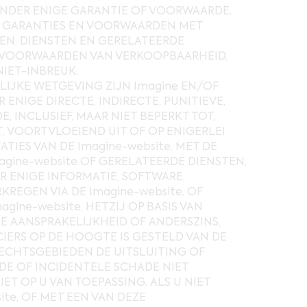
ONDER ENIGE GARANTIE OF VOORWAARDE.
LE GARANTIES EN VOORWAARDEN MET
EN, DIENSTEN EN GERELATEERDE
OF VOORWAARDEN VAN VERKOOPBAARHEID,
IET-INBREUK.
IJKE WETGEVING ZIJN Imagine EN/OF
ENIGE DIRECTE, INDIRECTE, PUNITIEVE,
, INCLUSIEF, MAAR NIET BEPERKT TOT,
, VOORTVLOEIEND UIT OF OP ENIGERLEI
IES VAN DE Imagine-website, MET DE
gine-website OF GERELATEERDE DIENSTEN,
R ENIGE INFORMATIE, SOFTWARE,
REGEN VIA DE Imagine-website, OF
gine-website, HETZIJ OP BASIS VAN
E AANSPRAKELIJKHEID OF ANDERSZINS,
NCIERS OP DE HOOGTE IS GESTELD VAN DE
CHTSGEBIEDEN DE UITSLUITING OF
E OF INCIDENTELE SCHADE NIET
T OP U VAN TOEPASSING. ALS U NIET
te, OF MET EEN VAN DEZE