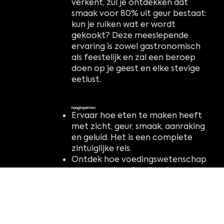
verkent, zul je ontdekken dat
smaak voor 80% uit geur bestaat:
kun je ruiken wat er wordt
gekookt? Deze meeslepende
ervaring is zowel gastronomisch
als feestelijk en zal een beroep
doen op je geest en elke stevige
eetlust.
hoogtepunten:
Ervaar hoe eten te maken heeft
met zicht, geur, smaak, aanraking
en geluid. Het is een complete
zintuiglijke reis.
Ontdek hoe voedingswetenschap
samengaat met culturele en
artistieke elementen om de
eetervaring te verbeteren.
Ontdek hoe het creëren en delen
van eten mensen samenbrengt.