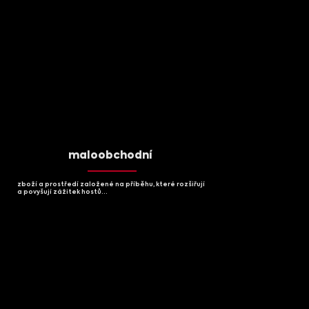
maloobchodní
zboží a prostředí založené na příběhu, které rozšiřují
a povyšují zážitek hostů...