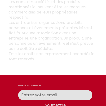
Les noms des sociétés et des produits
mentionnés ici peuvent être les marques
commerciales de leurs propriétaires
respectifs.
Les entreprises, organisations, produits,
personnes et événements présentés ici sont
fictifs. Aucune association avec une
entreprise, une organisation, un produit, une
personne ou un événement réel n'est prévue
ou ne doit être déduite.
Tous les droits non expressément accordés ici
sont réservés.
Inscrivez-vous pour recevoir
des nouvelles et des mises à jour
Soumettre