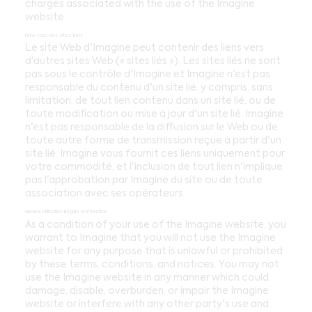
charges associated with the use of the Imagine
website.
liens vers des sites tiers
Le site Web d'Imagine peut contenir des liens vers
d'autres sites Web (« sites liés »). Les sites liés ne sont
pas sous le contrôle d'Imagine et Imagine n'est pas
responsable du contenu d'un site lié, y compris, sans
limitation, de tout lien contenu dans un site lié, ou de
toute modification ou mise à jour d'un site lié. Imagine
n'est pas responsable de la diffusion sur le Web ou de
toute autre forme de transmission reçue à partir d'un
site lié. Imagine vous fournit ces liens uniquement pour
votre commodité, et l'inclusion de tout lien n'implique
pas l'approbation par Imagine du site ou de toute
association avec ses opérateurs.
aucune utilisation illégale ou interdite
As a condition of your use of the Imagine website, you
warrant to Imagine that you will not use the Imagine
website for any purpose that is unlawful or prohibited
by these terms, conditions, and notices. You may not
use the Imagine website in any manner which could
damage, disable, overburden, or impair the Imagine
website or interfere with any other party's use and