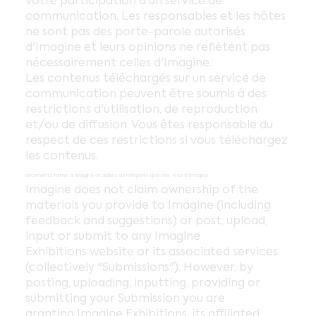
votre participation à un service de
communication. Les responsables et les hôtes
ne sont pas des porte-parole autorisés
d'Imagine et leurs opinions ne reflètent pas
nécessairement celles d'Imagine.
Les contenus téléchargés sur un service de
communication peuvent être soumis à des
restrictions d'utilisation, de reproduction
et/ou de diffusion. Vous êtes responsable du
respect de ces restrictions si vous téléchargez
les contenus.
documents fournis à Imagine ou publiés sur n'importe quel site Web d'Imagine
Imagine does not claim ownership of the
materials you provide to Imagine (including
feedback and suggestions) or post, upload,
input or submit to any Imagine
Exhibitions website or its associated services
(collectively "Submissions"). However, by
posting, uploading, inputting, providing or
submitting your Submission you are
granting Imagine Exhibitions, its affiliated