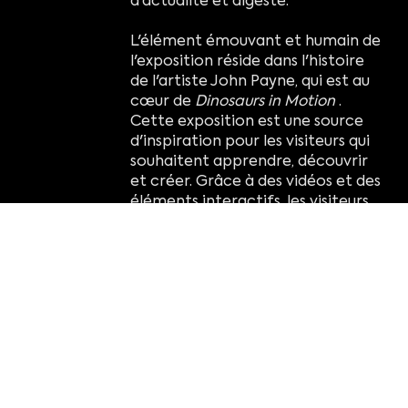
d'actualité et digeste.
L'élément émouvant et humain de
l'exposition réside dans l'histoire
de l'artiste John Payne, qui est au
cœur de
Dinosaurs in Motion
.
Cette exposition est une source
d'inspiration pour les visiteurs qui
souhaitent apprendre, découvrir
et créer. Grâce à des vidéos et des
éléments interactifs, les visiteurs
repartiront avec le message
inspirant de Payne : « Si vous
pouvez le rêver, vous pouvez le
faire. »
points forts:
Découvrez comment l’art et
l’ingénierie se combinent pour
créer des sculptures de dinosaures
qui bougent et interagissent.