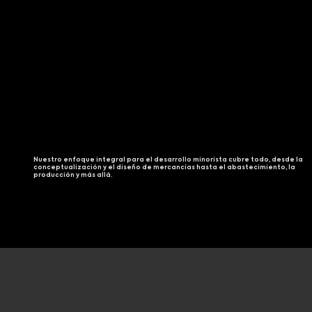
Nuestro enfoque integral para el desarrollo minorista cubre todo, desde la
conceptualización y el diseño de mercancías hasta el abastecimiento, la
producción y más allá.