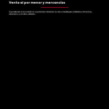
Venta al por menor y mercancías
Especializada en la creación de experiencias minoristas de clase mundial para exhibiciones inmersivas,
atracciones y destinos culturales.