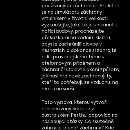
používaných záchranáři. Proleťte
se na simulátoru záchrany
vrtulníkem v životní velikosti,
vyzkoušejte, jaké to je uniknout z
hořící budovy, procházejte
překážkami na vodním skútru,
abyste zachránili plavce v
nesnázích, a dokonce si zahrajte
roli zpravodajského týmu s
přelomovým příběhem o
záchraně! Objevte akční způsoby,
jak naši hrdinové zachraňují ty,
kteří to potřebují, ze vzduchu, na
moři i na souši.
Tato výstava, kterou vytvořil
renomovaný Scitech v
australském Perthu, odpovídá na
následující otázky: Co skutečně
zahrnuje scénář záchrany? Kdo