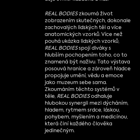
REAL BODIES
zkoumá život
zobrazením skutečných, dokonale
zachovalých lidských těl a více
anatomických vzorků. Více než
pouhá ukázka lidských vzorků,
REAL BODIES
spojí diváky s
hlubším pochopením toho, co to
znamená být naživu. Tato výstava
posouvá hranice a zároveň hladce
propojuje umění, vědu a emoce
jako muzeum sebe sama.
Zkoumáním těchto systémů v
těle,
REAL BODIES
odhaluje
hlubokou synergii mezi dýcháním,
hladem, rytmem srdce, láskou,
pohybem, myšlením a medicínou,
která činí každého člověka
jedinečným.