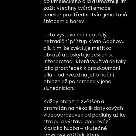
do uměleckého díla a umožňují jim
zažít všechny tvůrčí emoce
umělce prostřednictvím jeho tahů
štětcem a barev.
Tato výstava má neotřelý,
netradiční přístup k Van Goghovu
dílu tím, že zvětšuje měřítko
obrazů a poskytuje zesílenou
interpretaci, která využívá detaily
jako prostředek k prozkoumání
díla – od hvězd na jeho noční
obloze až po semena v jeho
slunečnicích.
Každý obraz je zvětšen a
promítán na několik dotykových
videoobrazovek od podlahy až ke
stropu a výstavu doprovází
klasická hudba – skutečně
smyslový zážitek, který