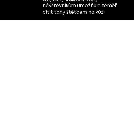
návštěvníkům umožňuje téměř
cítit tahy štětcem na kůži.
Diváci se zapojují do obrazů a
interagují s nimi způsobem, který
zcela dobíjí a oživuje jejich uznání
a přístup k umění a muzeím tím,
že jim poskytuje nové oči, kterými
mohou vidět všechna umělecká
díla, se kterými se setkají.
zdůrazňuje:
Zúčastněte se první pohlcující
výstavy na světě věnované umění
nizozemského génia s více než
200 promítnutými obrazy.
Žasněte nad hvězdnou nocí,
odhalte záhadu Slunečnic,
projděte se pšeničnými poli
zalitými provensálským světlem.