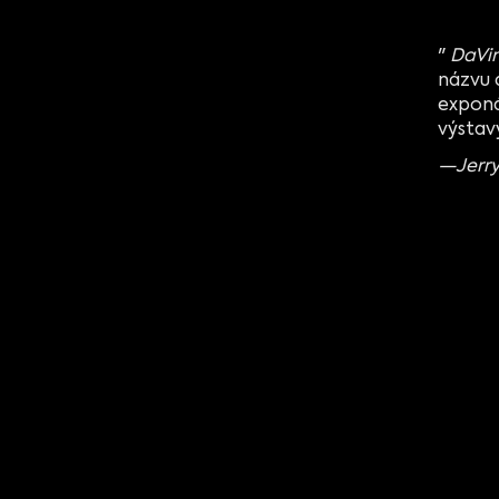
"
DaVin
názvu 
exponá
výsta
—Jerry