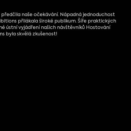
á předčila naše očekávání. Nápadná jednoduchost
tions přilákala široké publikum. Šíře praktických
né ústní vyjádření našich návštěvníků Hostování
ns byla skvělá zkušenost!