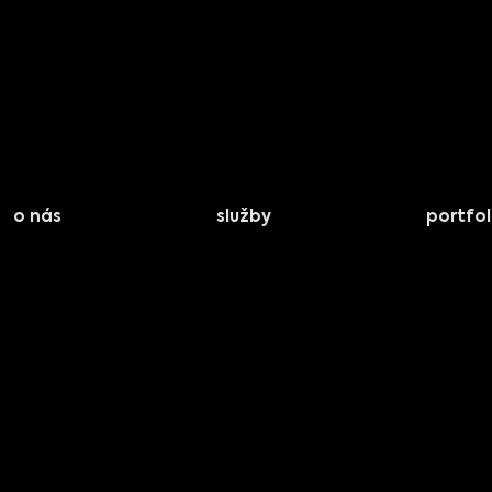
o nás
služby
portfol