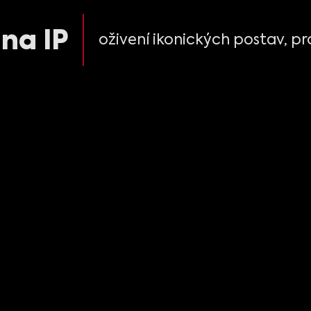
na IP
oživení ikonických postav, pr