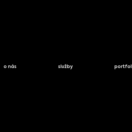
o nás
služby
portfol