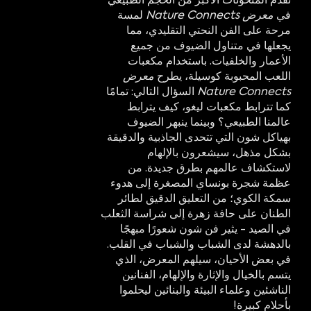
في
معرض Nature Connects
لمسة
مرحة على الفن النحتي التقليدي، مما
يجعلها في متناول الضيوف من جميع
الأعمار والخلفيات. باستخدام مكعبات
اللعب المحبوبة كوسيلة، يطرح
معرض
Nature Connects
السؤال التالي: تمامًا
كما تترابط مكعبات ليغو، كيف يترابط
عالمنا الطبيعي؟ وبينما ينبهر الضيوف
بهياكل شون التي تتحدى الجاذبية والدقيقة
بشكل مذهل، سيشعرون بالإلهام
لاستكشاف عالمهم بطرق جديدة. من
عظمة شجرة بونساي المصغرة إلى هدوء
سمكة الكوي؛ من التعليق الدقيق لطائر
الطنان على حافة زهرة إلى شراسة الثعلب
في الصيد - يثير فن شون شعورًا مبهجًا
بالدهشة لدى الشباب والشباب في القلب.
في بعض الأحيان، سيلهم المعرض، الذي
يتسم بالخيال والإثارة والإلهام، الفنانين
الناشئين وعلماء البيئة والبنائين ليحلموا
بأحلام كبيرة!