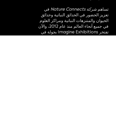
تساهم
شركة Nature Connects
في
تعزيز الحضور في الحدائق النباتية وحدائق
الحيوان والمتنزهات النباتية ومراكز العلوم
في جميع أنحاء العالم منذ عام 2012، والآن
تفتخر Imagine Exhibitions بجولة في
خمس مجموعات من هذا العرض الشهير.
أبرز النقاط:
فهم أهمية التوازن الوثيق بين الطبيعة.
تواصل مع الطبيعة والفن من خلال لعبة
البناء الشهيرة، وتخلص من الأجهزة
الإلكترونية.