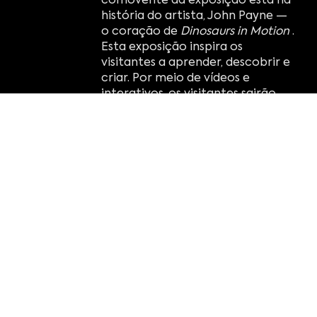
história do artista, John Payne —
o coração de
Dinosaurs in Motion
.
Esta exposição inspira os
visitantes a aprender, descobrir e
criar. Por meio de vídeos e
interativos, os visitantes sairão
com a mensagem inspiradora de
Payne: "Se você pode sonhar,
você pode fazer".
destaques:
Explore como a arte e a
engenharia se combinam para
criar esculturas de dinossauros
que se movem e interagem.
Descubra a mecânica por trás do
movimento usando alavancas e
polias para ver como essas
máquinas simples impulsionam
movimentos realistas.